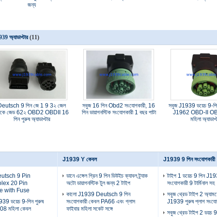
জন্য
39 অ্যাডাপ্টার
(11)
Deutsch 9 পিন জে 1 9 3২ জেল
সবুজ 16 পিন Obd2 সংযোগকারী, 16
সবুজ J1939 ডয়েচ 9-পি
েকে জেড 62২ OBD2 OBDII 16
পিন ডায়াগনস্টিক সংযোগকারী 1 বছর পাটা
J1962 OBD-II OB
পিন পুরুষ অ্যাডাপ্টার
মহিলা অ্যাডাপ্
J1939 Y কেবল
J1939 9 পিন সংযোগকারী
eutsch 9 Pin
ডানে এঙ্গেল গ্রিন 9 পিন ডিউইচ ক্যাবল ট্র্যাক
টাইপ 1 ডয়েচ 9 পিন J19
lex 20 Pin
অটো ডায়াগনস্টিক টুল জন্য 2 টাইপ
সংযোগকারী 9 টার্মিনাল সহ
e with Fuse
কালো J1939 Deutsch 9 পিন
সবুজ থ্রেড টাইপ 2 অ্যাম
39 ডয়েচ 9-পিন পুরুষ
সংযোগকারী কেবল PA66 এবং গ্লাস
J1939 পুরুষ প্লাগ সংযো
08 মহিলা কেবল
ফাইবার মহিলা সকেট সঙ্গে
সবুজ থ্রেড টাইপ 2 ডয়চ