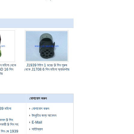
ন মহিলা থেকে
J1939 টাইপ 1 ডয়েচ 9 পিন পুরুষ
D 16 পিন
থেকে J1708 6 পিন মহিলা অ্যাডাপ্টার
টার
যোগাযোগ করুন
39 মহিলা
যোগাযোগ করুন
উদ্ধৃতির জন্য আবেদন
ফেনল 9 পিন
E-Mail
গকারী 9 পিন সহ
সাইটম্যাপ
 9 পিন জে 1939