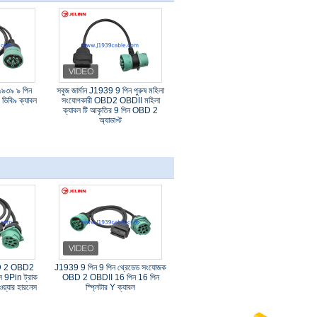
জে১৯৩৯ ৯ পিন
সবুজ জার্মান J1939 9 পিন পুরুষ মহিলা
ডিবি৯ ক্যাবল
সংযোগকারী OBD2 OBDII মহিলা
ক্যাবল টি আকৃতির 9 পিন OBD 2
অ্যাডাপ্ট
BD 2 OBD2
J1939 9 পিন 9 পিন থ্রেডেড সংযোজক
বল 9Pin ট্রাক
OBD 2 OBDII 16 পিন 16 পিন
ওয়্যার হারনেস
স্প্লিটার Y ক্যাবল