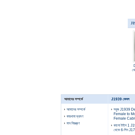
J19
থ
আমাদের সম্পর্কে
J1939 কেবল
আমাদের সম্পর্কে
সবুজ J1939 D
Female to Mo
কারখানা ভ্রমণ
Female Cabl
মান নিয়ন্ত্রণ
কালো টাইপ 1 J19
থেকে 6-পিন J17