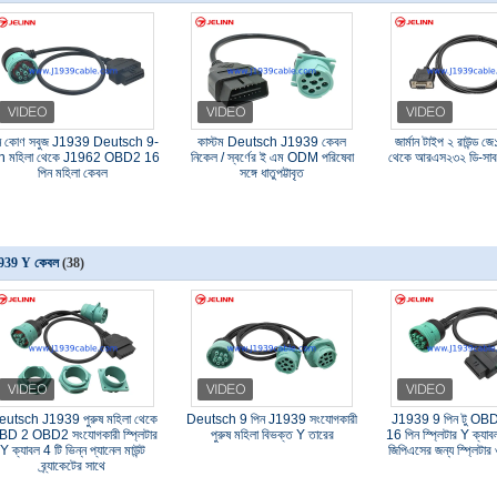
ন কোণ সবুজ J1939 Deutsch 9-
কাস্টম Deutsch J1939 কেবল
জার্মান টাইপ ২ রাউন্ড 
n মহিলা থেকে J1962 OBD2 16
নিকেল / স্বর্ণের ই এম ODM পরিষেবা
থেকে আরএস২৩২ ডি-সাব 
পিন মহিলা কেবল
সঙ্গে ধাতুপট্টাবৃত
939 Y কেবল
(38)
utsch J1939 পুরুষ মহিলা থেকে
Deutsch 9 পিন J1939 সংযোগকারী
J1939 9 পিন টু O
D 2 OBD2 সংযোগকারী স্প্লিটার
পুরুষ মহিলা বিভক্ত Y তারের
16 পিন স্প্লিটার Y ক্যা
Y ক্যাবল 4 টি ভিন্ন প্যানেল মাউন্ট
জিপিএসের জন্য স্প্লিটার 
ব্র্যাকেটের সাথে