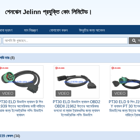
শেনঝেন Jelinn প্রযুক্তি কোং লিমিটেড।
খানা ভ্রমণ
মান নিয়ন্ত্রণ
যোগাযোগ করুন
উদ্ধৃতির জন্য আবেদন
অ
লডি তার
(8)
T30 ELD ডিভাইস ক্যাবল 9 পিন
PT30 ELD ডিভাইস ক্যাবল OBD2
PT30 ELD 9 পিন J193
939 উত্তর আমেরিকার ভারী দায়িত্ব
OBDII J1962 উত্তর আমেরিকার
Y ক্যাবল PT 30 ইলেক
্রাক জন্য ইলেকট্রনিক লগিং ডিভাইস
ভলভো বা ম্যাক ট্রাকগুলির জন্য ক্যাবল
ডিভাইসের জন্য উত্তর আ
ক্যাবল
ইলেকট্রনিক লগিং ডিভাইস
দায়িত্ব ট্রা
939 কেবল
(34)