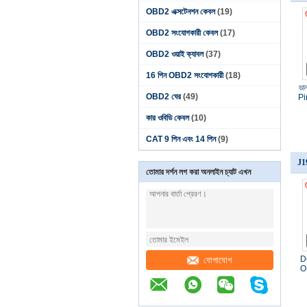
OBD2 এক্সটেনশন কেবল
(19)
OBD2 সংযোগকারী কেবল
(17)
OBD2 ওয়াই ক্যাবল
(37)
16 পিন OBD2 সংযোগকারী
(18)
ডা
OBD2 ঘের
(49)
Pi
কার ওবিডি কেবল
(10)
CAT 9 পিন এবং 14 পিন
(9)
J1
তোমার দর্শন লগ করা অনলাইন চ্যাট এখন
De
যোগাযোগ
OB