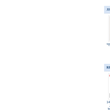
J19
সব
RP
14
উত