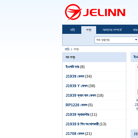
বাড়ি
পণ্য
আমাদের সম্পর্কে
কার
বাড়ি
পণ্য
ইএ
সব পণ্য
ইএলডি তার
(8)
J1939 কেবল
(34)
J1939 Y কেবল
(38)
J1939 ক্যান বাস কেবল
(18)
P
J1
RP1226 কেবল
(5)
ট
J1939 অ্যাডাপ্টার
(11)
J1939 9 পিন সংযোগকারী
(13)
J1708 কেবল
(21)
J1