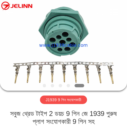
সরবরাহকারী.
Copyright
©
2018
-
2025
j1939cable.com.
বাড়ি
All
Rights
Reserved.
Developed
by
ECER
পণ্য
আমাদের
সম্পর্কে
কারখানা
J1939 9 পিন সংযোগকারী
ভ্রমণ
সবুজ থ্রেড টাইপ 2 ডয়চ 9 পিন জে 1939 পুরুষ
মান
প্লাগ সংযোগকারী 9 পিন সহ