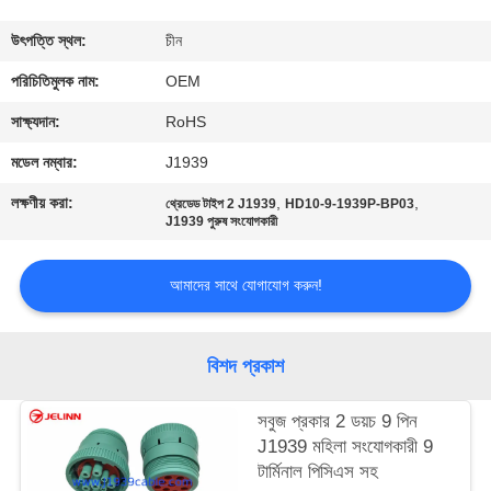
নিয়ন্ত্রণ
উৎপত্তি স্থল:
চীন
যোগাযোগ
পরিচিতিমুলক নাম:
OEM
করুন
সাক্ষ্যদান:
RoHS
মডেল নম্বার:
J1939
উদ্ধৃতির
লক্ষণীয় করা:
,
,
থ্রেডেড টাইপ 2 J1939
HD10-9-1939P-BP03
জন্য
J1939 পুরুষ সংযোগকারী
আবেদন
আমাদের সাথে যোগাযোগ করুন!
বিশদ প্রকাশ
সবুজ প্রকার 2 ডয়চ 9 পিন
J1939 মহিলা সংযোগকারী 9
টার্মিনাল পিসিএস সহ