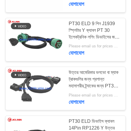
ইলেকট্রনিক লগিং ডিভাইস
নিয়ন্ত্রণ
যোগাযোগ
যোগাযোগ
PT30 ELD 9 পিন J1939
38
স্প্লিটার Y ক্যাবল PT 30
করুন
ইলেকট্রনিক লগিং ডিভাইসের জন্য
J1939 Y কেবল
উত্তর আমেরিকার ভারী দায়িত্ব
Please email us for prices MOQ:১০০ পিসি
উদ্ধৃতির
ট্রাক
যোগাযোগ
জন্য
আবেদন
উত্তর আমেরিকার ভলভো বা ম্যাক
ট্রাকগুলির জন্য প্রশান্ত
মহাসাগরীয় ট্র্যাকের জন্য PT30
18
ELD OBD J1962 স্প্লিটার
Please email us for prices MOQ:১০০ পিসি
Y ক্যাবল
যোগাযোগ
J1939 ক্যান বাস কেবল
PT30 ELD ডিভাইস ক্যাবল
14Pin RP1226 Y উত্তর