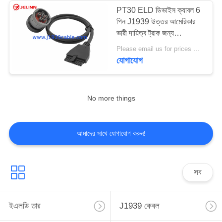
PT30 ELD ডিভাইস ক্যাবল 6
পিন J1939 উত্তর আমেরিকার
13
ভারী দায়িত্ব ট্রাক জন্য
ইলেকট্রনিক লগিং ডিভাইস ক্যাবল
Please email us for prices MOQ:১০০ পিসি
J1939 9 পিন সংযোগকারী
যোগাযোগ
No more things
21
আমাদের সাথে যোগাযোগ করুন!
J1708 কেবল
সব
ইএলডি তার
J1939 কেবল