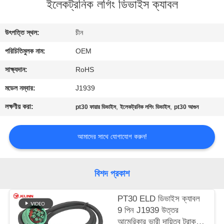
ইলেকট্রনিক লগিং ডিভাইস ক্যাবল
নিয়ন্ত্রণ
উৎপত্তি স্থল:
চীন
যোগাযোগ
পরিচিতিমুলক নাম:
OEM
করুন
সাক্ষ্যদান:
RoHS
উদ্ধৃতির
মডেল নম্বার:
J1939
জন্য
লক্ষণীয় করা:
,
,
pt30 ফায়ার ডিভাইস
ইলেকট্রনিক লগিং ডিভাইস
pt30 আগুন
আবেদন
আমাদের সাথে যোগাযোগ করুন!
সাইট
ম্যাপ
বিশদ প্রকাশ
PT30 ELD ডিভাইস ক্যাবল
PRIVACY
9 পিন J1939 উত্তর
POLICY
আমেরিকার ভারী দায়িত্ব ট্রাক