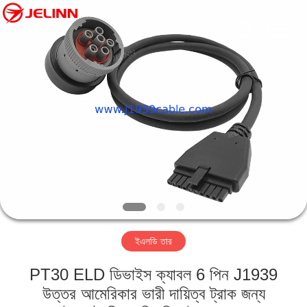
Co.,
Ltd..
All
Rights
Reserved.
Developed
by
ECER
বাড়ি
পণ্য
আমাদের
সম্পর্কে
কারখানা
ইএলডি তার
ভ্রমণ
PT30 ELD ডিভাইস ক্যাবল 6 পিন J1939
মান
উত্তর আমেরিকার ভারী দায়িত্ব ট্রাক জন্য