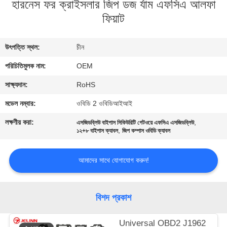
হারনেস ফর ক্রাইসলার জিপ ডজ র্যাম এফসিএ আলফা
নিয়ন্ত্রণ
ফিয়াট
যোগাযোগ
উৎপত্তি স্থল:
চীন
করুন
পরিচিতিমুলক নাম:
OEM
সাক্ষ্যদান:
RoHS
উদ্ধৃতির
জন্য
মডেল নম্বার:
ওবিডি 2 ওবিডিআইআই
আবেদন
লক্ষণীয় করা:
,
এসজিডব্লিউ বাইপাস সিকিউরিটি গেটওয়ে এফসিএ এসজিডব্লিউ
,
১২+৮ বাইপাস ক্যাবল
জিপ কম্পাস ওবিডি ক্যাবল
সাইট
আমাদের সাথে যোগাযোগ করুন!
ম্যাপ
বিশদ প্রকাশ
PRIVACY
POLICY
Universal OBD2 J1962