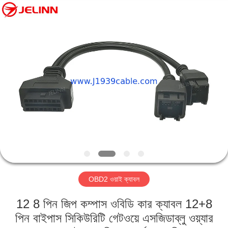
Co.,
Ltd..
All
Rights
Reserved.
Developed
by
ECER
বাড়ি
পণ্য
আমাদের
সম্পর্কে
কারখানা
OBD2 ওয়াই ক্যাবল
ভ্রমণ
12 8 পিন জিপ কম্পাস ওবিডি কার ক্যাবল 12+8
মান
পিন বাইপাস সিকিউরিটি গেটওয়ে এসজিডাব্লু ওয়্যার