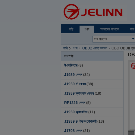
বাড়ি
পণ্য
আমাদের সম্পর্কে
কার
বাড়ি
পণ্য
OBD2 ওয়াই ক্যাবল
OBD OBDII পুরুষ
OBD
সব পণ্য
ইএলডি তার
(8)
J1939 কেবল
(34)
J1939 Y কেবল
(38)
J1939 ক্যান বাস কেবল
(18)
RP1226 কেবল
(5)
J1939 অ্যাডাপ্টার
(11)
J1939 9 পিন সংযোগকারী
(13)
J1708 কেবল
(21)