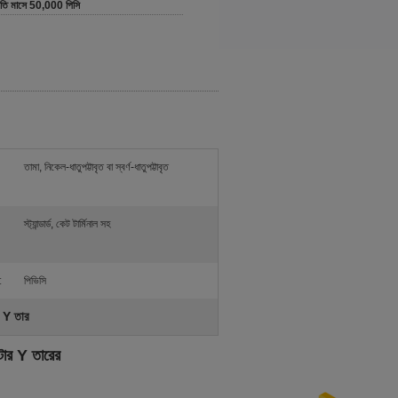
রতি মাসে 50,000 পিসি
তামা, নিকেল-ধাতুপট্টাবৃত বা স্বর্ণ-ধাতুপট্টাবৃত
স্ট্যান্ডার্ড, কেট টার্মিনাল সহ
:
পিভিসি
Y তার
ার Y তারের