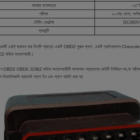
কাজের তাপমাত্রা
-২৫°
পরীক্ষা
১০০% খোলা, সংক্ষিপ
টেস্টিং ভোল্টেজ
DC300V
গ্যারান্টি
একটি ওয়াই ক্যাবল যার তিনটি প্রান্তে একটি OBD2 পুরুষ প্লাগ, একটি প্রতিস্থাপন Chevro
2 মহিলা সংযোগকারী।
রণ OBD2 OBDII J1962 মহিলা সংযোগকারীটি মানসম্মত সহ্যযোগ্য কেইটি টার্মিনাল সহ,যা পরীক্ষার
নে ডিভাইসগুলি প্রায়শই প্লাগ ইন এবং প্লাগ আউট করা হয়.