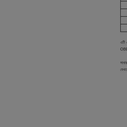
এটি 
OBD
সাধা
যেখা