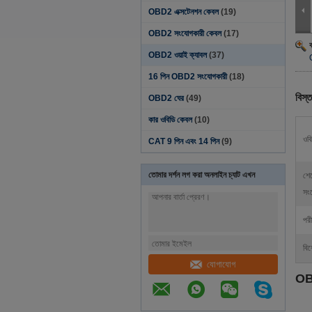
OBD2 এক্সটেনশন কেবল
(19)
OBD2 সংযোগকারী কেবল
(17)
OBD2 ওয়াই ক্যাবল
(37)
16 পিন OBD2 সংযোগকারী
(18)
বিস্ত
OBD2 ঘের
(49)
কার ওবিডি কেবল
(10)
ওবি
CAT 9 পিন এবং 14 পিন
(9)
তোমার দর্শন লগ করা অনলাইন চ্যাট এখন
শে
সং
পরী
বিশ
যোগাযোগ
OBD