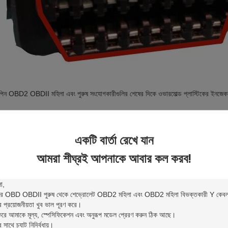
িন OBD2 OBDII মহিলা এবং পুরুষ সংযোগকারীগুলির শেষের দিকে ওভারমোল্ড প্লাস্টিকের ইনজ
একটি বার্তা রেখে যান
আমরা শীঘ্রই আপনাকে আবার কল করব!