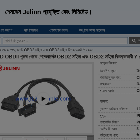
শেনঝেন Jelinn প্রযুক্তি কোং লিমিটেড।
খানা ভ্রমণ
মান নিয়ন্ত্রণ
যোগাযোগ করুন
উদ্ধৃতির জন্য আবেদন
অ
 থেকে শেভ্রোলেট OBD2 মহিলা এবং OBD2 মহিলা বিভক্তকারী Y কেবল
 OBDII পুরুষ থেকে শেভ্রোলেট OBD2 মহিলা এবং OBD2 মহিলা বিভক্তকারী Y 
পণ্যের বিবরণ:
উৎপত্তি স্থল:
চী
পরিচিতিমুলক নাম:
O
সাক্ষ্যদান:
R
মডেল নম্বার:
O
প্রদান:
ন্যূনতম চাহিদার পরিমাণ:
1
মূল্য:
P
প্যাকেজিং বিবরণ:
PE
ডেলিভারি সময়:
3-
পরিশোধের শর্ত:
টি 