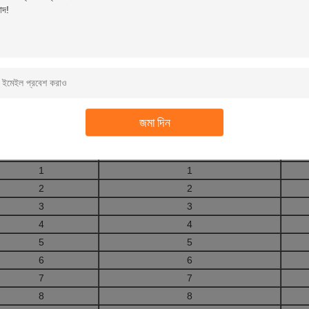
অ্যাসাইনমেন্ট বা পিন আউট
অ্যাসাইনমেন্ট বা পিন আউট এরকম হতে পারেঃ
জমা দিন
OBD2 পুরুষ প্লাগ
শেভ্রোলেট OBD2 মহিলা সংযোগকারী
স
1
1
2
2
3
3
4
4
5
5
6
6
7
7
8
8