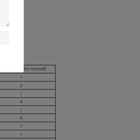
াধারণ OBD2 মহিলা সংযোগকারী
/
2
/
4
/
6
7
/