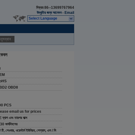
বিক্রয়
86--13699767964
উদ্ধৃতির জন্য আবেদন
-
Email
Select Language
নুসন্ধান
কেবল
ন
EM
oHS
BD2 OBDII
00 PCS
lease email us for prices
 ব্যাগ এবং তারপর বাক্স
30 কার্যদিবসের
/ টি, পেওনার, ওয়েস্টার্ন ইউনিয়ন, পেপ্যাল, এল / সি