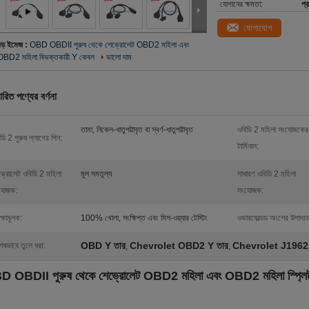
যোগানের ক্ষমতা:
প্
যোগাযোগ
বড় ইমেজ :
OBD OBDII পুরুষ থেকে শেভ্রোলেট OBD2 মহিলা এবং
OBD2 মহিলা বিভক্তকারী Y কেবল
ভালো দাম
ারিত পণ্যের বর্ণনা
তামা, নিকেল-ধাতুপট্টাবৃত বা স্বর্ণ-ধাতুপট্টাবৃত
ওবিডি 2 মহিলা সংযোজকের
ডি 2 পুরুষ প্লাগের পিন:
টার্মিনাল:
ভ্রোলেট ওবিডি 2 মহিলা
মূল সমতুল্য
সাধারণ ওবিডি 2 মহিলা
যোজক:
সংযোজক:
ক্ষামূলক:
100% খোলা, সংক্ষিপ্ত এবং মিস-ওয়্যার টেস্টিং
ওভারমোল্ডড অংশের উপাদান
OBD Y তার
Chevrolet OBD2 Y তার
Chevrolet J1962 
েষভাবে তুলে ধরা:
,
,
 OBDII পুরুষ থেকে শেভ্রোলেট OBD2 মহিলা এবং OBD2 মহিলা স্প্লিট