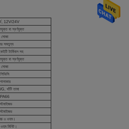
্ডার্ড, 12V/24V
যুক্ত বা স্বর্ণযুক্ত
সোজা
ের সমতুল্য
ড, কেইটি টার্মিনাল সহ
যুক্ত বা স্বর্ণযুক্ত
সোজা
পিভিসি
গোলাকার
, খাঁটি তামা
PA66
স্টমাইজড
স্টমাইজড
োচ্চ ৩ ওহম।
 ওহম মিনিট।