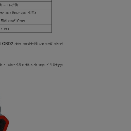
সি ~ +৮৫°সি
্ত এবং মিস-ওয়্যার টেস্টিং
 5M ওহম/10ms
১ বছর
let OBD2 মহিলা সংযোগকারী এবং একটি সাধারণ
 বা ডায়াগনস্টিক পরিবেশের জন্য বেশি উপযুক্ত