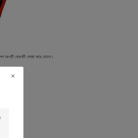
েকশন অংশটি কেবলটি সোজা করে তোলে।