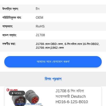
নিয়ন্ত্রণ
উৎপত্তি স্থল:
চীন
যোগাযোগ
পরিচিতিমুলক নাম:
OEM
করুন
সাক্ষ্যদান:
RoHS
মডেল নম্বার:
J1708
উদ্ধৃতির
লক্ষণীয় করা:
,
,
J1708 থেকে OBD কেবল
6-পিন মহিলা থেকে 16-পিন OBD2
জন্য
J1708 থেকে j1962 কেবল
আবেদন
আমাদের সাথে যোগাযোগ করুন!
সাইট
বিশদ প্রকাশ
ম্যাপ
J1708 6 পিন মহিলা
PRIVACY
সংযোগকারী Deutsch
HD16-6-12S-B010
POLICY