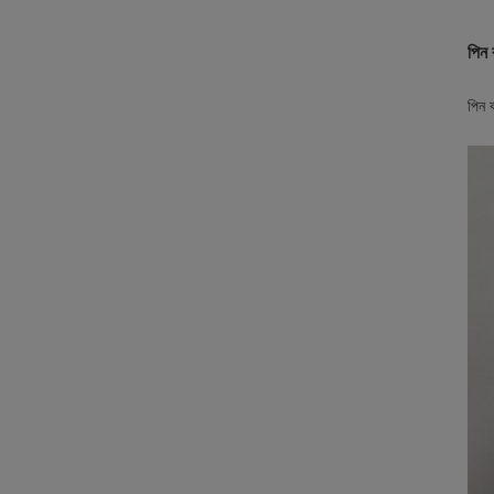
পিন 
পিন 