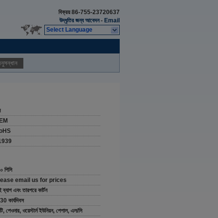
বিক্রয়
86-755-23720637
উদ্ধৃতির জন্য আবেদন
-
Email
Select Language
নুসন্ধান
ন
EM
oHS
1939
০ পিসি
lease email us for prices
ই ব্যাগ এবং তারপরে কার্টন
30 কার্যদিবস
/টি, পেওনার, ওয়েস্টার্ন ইউনিয়ন, পেপাল, এল/সি