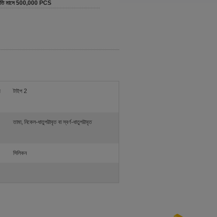
রতি মাসে 500,000 PCS
ী
টাইপ 2
তামা, নিকেল-ধাতুপট্টাবৃত বা স্বর্ণ-ধাতুপট্টাবৃত
সিলিকন