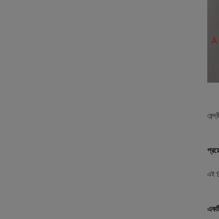
কেন্
প্রয
এই 9
একটি