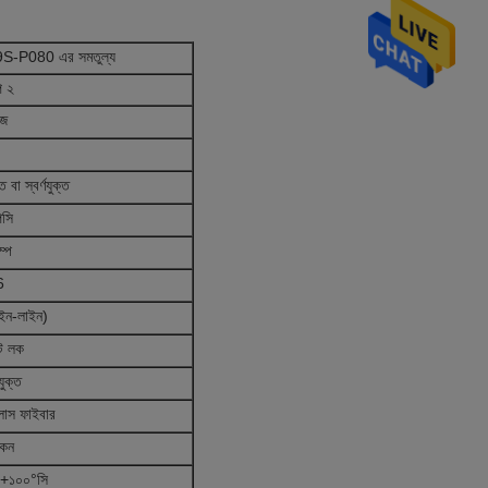
9S-P080 এর সমতুল্য
প ২
ুজ
 বা স্বর্ণযুক্ত
িসি
ম্প
6
 (ইন-লাইন)
েট লক
যুক্ত
াস ফাইবার
িকন
 +১০০°সি