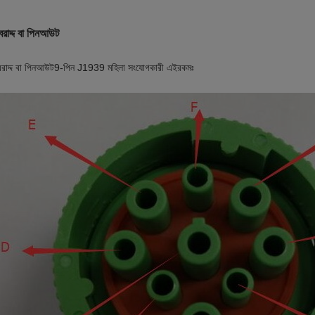
বরাদ্দ বা পিনআউট
বরাদ্দ বা পিনআউট
9-পিন J1939 মহিলা সংযোগকারী এইরকমঃ