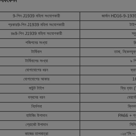
েসিফিকেশন
9-পিন J1939 মহিলা সংযোগকারী
জার্মান HD16-9-193
প্রকার
9-পিন J1939 মহিলা সংযোগকারী
টাই
রঙ
9-পিন J1939 মহিলা সংযোগকারী
সব
পজিশনের সংখ্যা
9
টার্মিনাল
তামা, নিকেলযুক্ত
টার্মিনালের সংখ্যা
৯ প
যোগাযোগের ধরন
ক্রা
যোগাযোগের আকার
1
মাউন্ট টাইপ
ফ্রি হ্যাং
বন্ধনের ধরন
বেয়ন
নির্দেশনা
ক্লিপ
হাউজিং উপাদান
PA66 + গ্ল
গ্রোমেট উপাদান
সিল
কাজের তাপমাত্রা
-২৫°সি ~