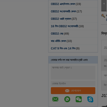
OBD2 এক্সটেনশন কেবল
(19)
OBD2 সংযোগকারী কেবল
(17)
OBD2 ওয়াই ক্যাবল
(37)
16 পিন OBD2 সংযোগকারী
(18)
বিস্ত
OBD2 ঘের
(49)
কার ওবিডি কেবল
(10)
J1
CAT 9 পিন এবং 14 পিন
(9)
তোমার দর্শন লগ করা অনলাইন চ্যাট এখন
J1
রঙ
আব
বিশ
যোগাযোগ
J1