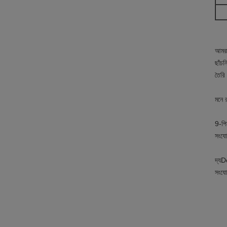
আমরা
ছাঁচ
তৈরি
মনে 
9-পি
সংযোগ
দ্য
D
সংযো