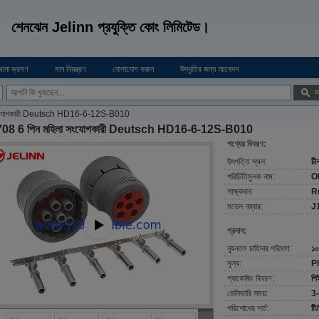
শেনঝেন Jelinn প্রযুক্তি কোং লিমিটেড।
খানা ভ্রমণ
মান নিয়ন্ত্রণ
যোগাযোগ করুন
উদ্ধৃতির জন্য আবেদন
অ
সংযোগকারী Deutsch HD16-6-12S-B010
08 6 পিন মহিলা সংযোগকারী Deutsch HD16-6-12S-B010
পণ্যের বিবরণ:
উৎপত্তি স্থল:
চী
পরিচিতিমুলক নাম:
O
সাক্ষ্যদান:
R
মডেল নম্বার:
J
প্রদান:
ন্যূনতম চাহিদার পরিমাণ:
১০
মূল্য:
P
প্যাকেজিং বিবরণ:
পি
ডেলিভারি সময়:
3-
পরিশোধের শর্ত:
টি