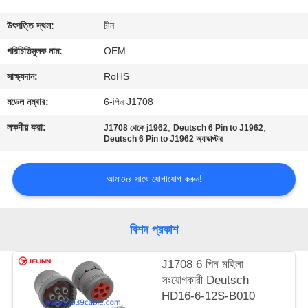
নিয়ন্ত্রণ
উৎপত্তি স্থল:
চীন
যোগাযোগ
পরিচিতিমুলক নাম:
OEM
করুন
সাক্ষ্যদান:
RoHS
মডেল নম্বার:
6-পিন J1708
উদ্ধৃতির
লক্ষণীয় করা:
,
,
J1708 থেকে j1962
Deutsch 6 Pin to J1962
জন্য
Deutsch 6 Pin to J1962 অ্যাডাপ্টার
আবেদন
আমাদের সাথে যোগাযোগ করুন!
সাইট
বিশদ প্রকাশ
ম্যাপ
J1708 6 পিন মহিলা
PRIVACY
সংযোগকারী Deutsch
HD16-6-12S-B010
POLICY