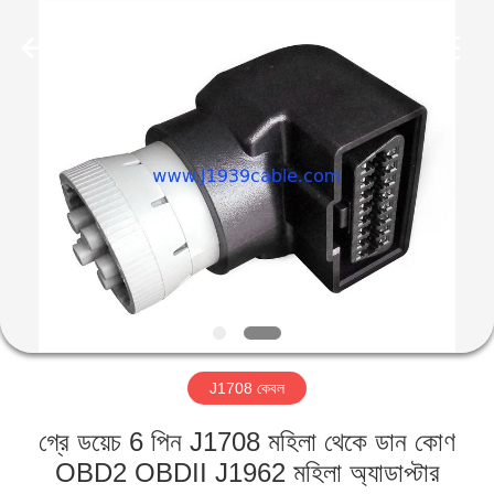
Co.,
Ltd..
All
Rights
Reserved.
Developed
by
ECER
বাড়ি
পণ্য
আমাদের
সম্পর্কে
কারখানা
J1708 কেবল
ভ্রমণ
গ্রে ডয়েচ 6 পিন J1708 মহিলা থেকে ডান কোণ
মান
OBD2 OBDII J1962 মহিলা অ্যাডাপ্টার