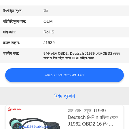
নিয়ন্ত্রণ
উৎপত্তি স্থল:
চীন
যোগাযোগ
পরিচিতিমুলক নাম:
OEM
করুন
সাক্ষ্যদান:
RoHS
মডেল নম্বার:
J1939
উদ্ধৃতির
লক্ষণীয় করা:
,
,
9 পিন থেকে OBD2
Deutsch J1939 থেকে OBD2 কেবল
জন্য
ডয়েচ 9 পিন মহিলা থেকে OBD মহিলা কেবল
আবেদন
আমাদের সাথে যোগাযোগ করুন!
বিশদ প্রকাশ
ডান কোণ সবুজ J1939
Deutsch 9-Pin মহিলা থেকে
J1962 OBD2 16 পিন