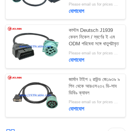
মহিলা কেবল
Please email us for prices MOQ:100 PCS
যোগাযোগ
কাস্টম Deutsch J1939
কেবল নিকেল / স্বর্ণের ই এম
ODM পরিষেবা সঙ্গে ধাতুপট্টাবৃত
Please email us for prices MOQ:100 PCS
যোগাযোগ
জার্মান টাইপ ২ রাউন্ড জে১৯৩৯ ৯
পিন থেকে আরএস২৩২ ডি-সাব
ডিবি৯ ক্যাবল
Please email us for prices MOQ:১০০ পিসি
যোগাযোগ