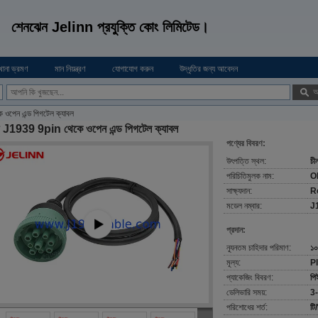
শেনঝেন Jelinn প্রযুক্তি কোং লিমিটেড।
খানা ভ্রমণ
মান নিয়ন্ত্রণ
যোগাযোগ করুন
উদ্ধৃতির জন্য আবেদন
অ
ওপেন এন্ড পিগটেল ক্যাবল
জ J1939 9pin থেকে ওপেন এন্ড পিগটেল ক্যাবল
পণ্যের বিবরণ:
উৎপত্তি স্থল:
চী
পরিচিতিমুলক নাম:
O
সাক্ষ্যদান:
R
মডেল নম্বার:
J
প্রদান:
ন্যূনতম চাহিদার পরিমাণ:
১০
মূল্য:
P
প্যাকেজিং বিবরণ:
পি
ডেলিভারি সময়:
3-
পরিশোধের শর্ত:
টি