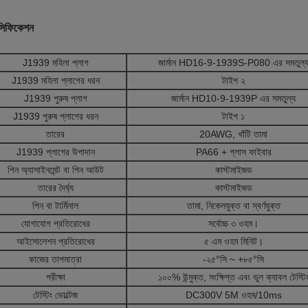
েসিফিকেশন
J1939 মহিলা প্লাগ
জার্মান HD16-9-1939S-P080 এর সমতুল্
J1939 মহিলা প্লাগের ধরন
টাইপ ২
J1939 পুরুষ প্লাগ
জার্মান HD10-9-1939P এর সমতুল্য
J1939 পুরুষ প্লাগের ধরন
টাইপ ১
তারের
20AWG, খাঁটি তামা
J1939 প্লাগের উপাদান
PA66 + গ্লাস ফাইবার
পিন অ্যাসাইনমেন্ট বা পিন আউট
কাস্টমাইজড
তারের দৈর্ঘ্য
কাস্টমাইজড
পিন বা টার্মিনাল
তামা, নিকেলযুক্ত বা স্বর্ণযুক্ত
যোগাযোগ প্রতিরোধের
সর্বোচ্চ ৩ ওহম।
আইসোলেশন প্রতিরোধের
৫ এম ওহম মিনিট।
কাজের তাপমাত্রা
-২৫°সি ~ +৮৫°সি
পরীক্ষা
১০০% উন্মুক্ত, সংক্ষিপ্ত এবং ভুল ক্যাবল টেস্টি
টেস্টিং ভোল্টেজ
DC300V 5M ওহম/10ms