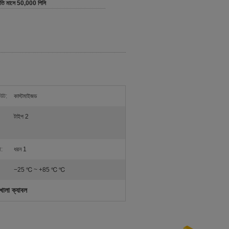
রতি মাসে 50,000 পিসি
আউট:
কাস্টমাইজড
টাইপ 2
ণ:
ধরন 1
−25 ℃ ~ +85 ℃ ℃
োলা ক্যাবল