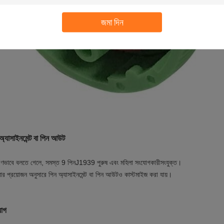
জমা দিন
অ্যাসাইনমেন্ট বা পিন আউট
রণভাবে বলতে গেলে, সমস্ত 9 পিন
J1939 পুরুষ এবং মহিলা সংযোগকারী
সংযুক্ত।
র প্রয়োজন অনুসারে পিন অ্যাসাইনমেন্ট বা পিন আউটও কাস্টমাইজ করা যায়।
়োগ