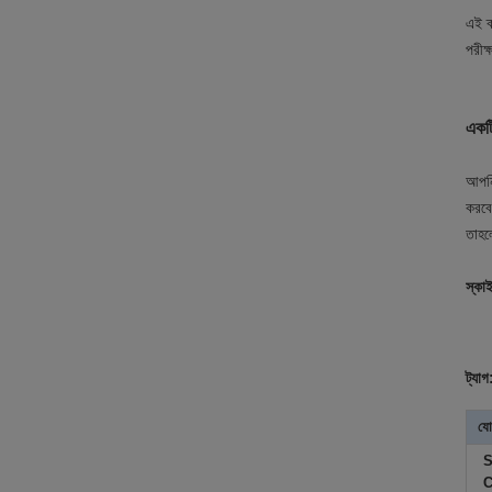
এই ক
পরীক্
একটি
আপনি
করবে
তাহল
স্কা
ট্যাগ
যো
S
C