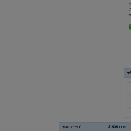
ব
ট
ফ্
অধ
আমাদের সম্পর্কে
J1939 কেবল