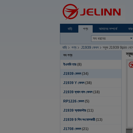
বাড়ি
পণ্য
আমাদের সম্পর্কে
কার
বাড়ি
পণ্য
J1939 কেবল
সবুজ J1939 9pin থেকে 
সবু
সব পণ্য
ইএলডি তার
(8)
J1939 কেবল
(34)
J1939 Y কেবল
(38)
J1939 ক্যান বাস কেবল
(18)
RP1226 কেবল
(5)
J1939 অ্যাডাপ্টার
(11)
J1939 9 পিন সংযোগকারী
(13)
J1708 কেবল
(21)