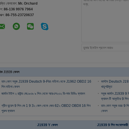
্যক্তি যোগাযোগ:
Mr. Orchard
েল:
86-136 9976 7964
যাক্স:
86-755-23720637
িক J1939 কেবল
ডান কোণ সবুজ J1939 Deutsch 9-Pin মহিলা থেকে J1962 OBD2 16
কাস্টম Deutsch J1939
পিন মহিলা কেবল
ধাতুপট্টাবৃত
জার্মান টাইপ ২ রাউন্ড জে১৯৩৯ ৯ পিন থেকে আরএস২৩২ ডি-সাব ডিবি৯ ক্যাবল
সবুজ জার্মান J1939 9
ক্যাবল টি আকৃতির 9 পি
গ্রীন ডুয়েস 9 পিন জে 1 9 3২ জেল থেকে জেড 62২ OBD2 OBDII 16 পিন
ডান কোণ সবুজ ডয়চ 9
পুরুষ ক্যাবল
কেবল
J1939 Y কেবল
J1939 9 পিন সংযোগকারী