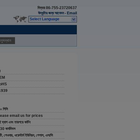
বিক্রয়
86-755-23720637
উদ্ধৃতির জন্য আবেদন
-
Email
Select Language
নুসন্ধান
ন
EM
oHS
1939
০ পিসি
lease email us for prices
ই ব্যাগ এবং তারপরে কার্টন
30 কার্যদিবস
/টি, পেওনার, ওয়েস্টার্ন ইউনিয়ন, পেপাল, এল/সি