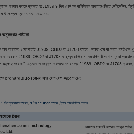
্যাবল সংযোগ করতে ব্যবহৃত হয়
J1939 9 পিন পোর্ট সহ বাণিজ্যিক যানবাহনগুলিতে টেলিমেটিক্স, ফ্লিট
ষার উদ্দেশ্যেও ব্যবহার করা যেতে পারে।
 অনুসন্ধান পাঠানো
 যদি আমাদের ওয়েবসাইটে J1939, OBD2 বা J1708 তারের, অ্যাডাপ্টার বা সংযোগকারীগুলি খুঁজে 
ন না যে কোন J1939, OBD2 বা J1708 তার,অ্যাডাপ্টার বা সংযোগকারী আপনি দ্বারা প্রয়োজন
ে অনুগ্রহ করে এটি অনুসন্ধানে সংযুক্ত করুন)
আপনার জন্য J1939, OBD2 বা J1708 ক্যাবল, অ্
ইপঃ orchard.guo (কোনও সময় যোগাযোগ করতে পারেন)
,
,
:
9 পিন বৃত্তাকার তারের
9 পিন deutsch তারের
ট্রাক ডায়গনিস্টিক তারের
গাযোগের ঠিকানা
henzhen Jelinn Technology
আমাদের সরাসরি আপনার তদন্ত পাঠান
o., Ltd.