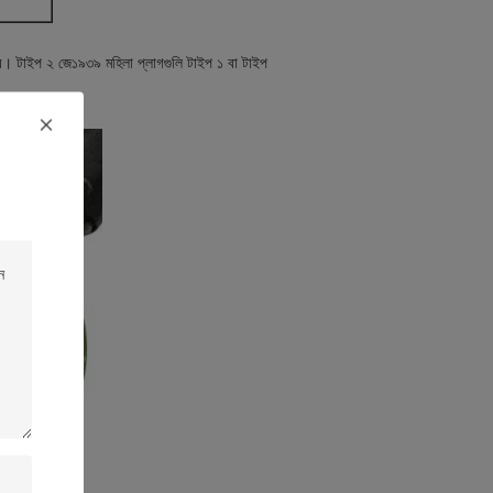
ের। টাইপ ২ জে১৯৩৯ মহিলা প্লাগগুলি টাইপ ১ বা টাইপ