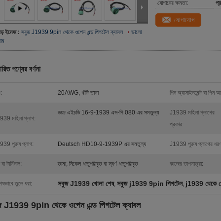
যোগানের ক্ষমতা:
প্
যোগাযোগ
বড় ইমেজ :
সবুজ J1939 9pin থেকে ওপেন এন্ড পিগটেল ক্যাবল
ভালো
দাম
ারিত পণ্যের বর্ণনা
:
20AWG, খাঁটি তামা
পিন অ্যাসাইনমেন্ট বা পিন 
ডয়চ এইচডি 16-9-1939 এস-পি 080 এর সমতুল্য
J1939 মহিলা প্লাগের
939 মহিলা প্লাগ:
প্রকার:
939 পুরুষ প্লাগ:
Deutsch HD10-9-1939P এর সমতুল্য
J1939 পুরুষ প্লাগের ধর
 বা টার্মিনাল:
তামা, নিকেল-ধাতুপট্টাবৃত বা স্বর্ণ-ধাতুপট্টাবৃত
কাজের তাপমাত্রা:
সবুজ J1939 খোলা শেষ
সবুজ j1939 9pin পিগটেল
j1939 থেকে খ
েষভাবে তুলে ধরা:
,
,
জ J1939 9pin থেকে ওপেন এন্ড পিগটেল ক্যাবল