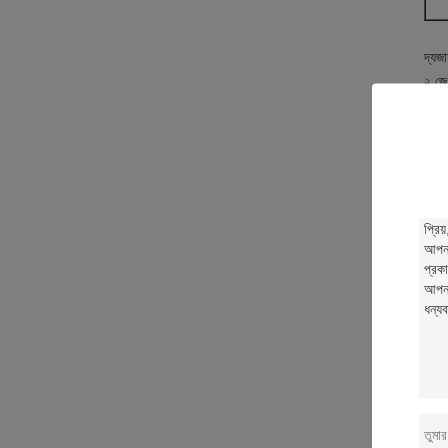
দ্য
জা
২ জে১