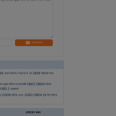
যোগাযোগ
 কেবল নিকেল / স্বর্ণের ই এম ODM পরিষেবা সঙ্গে
 পিন পুরুষ মহিলা সংযোগকারী OBD2 OBDII মহিলা
ন OBD 2 অ্যাডাপ্ট
 পিন J1939 মহিলা থেকে J1962 OBDII 16 পিন মহিলা
যোগাযোগ করুন