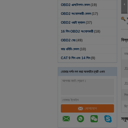
OBD2 এক্সটেনশন কেবল
(19)
OBD2 সংযোগকারী কেবল
(17)
OBD2 ওয়াই ক্যাবল
(37)
16 পিন OBD2 সংযোগকারী
(18)
বিস্ত
OBD2 ঘের
(49)
কার ওবিডি কেবল
(10)
তার
CAT 9 পিন এবং 14 পিন
(9)
J1
তোমার দর্শন লগ করা অনলাইন চ্যাট এখন
J1
পিন
বিশ
যোগাযোগ
সবু