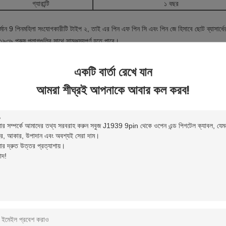
গ্যারান্টি
১ বছর
র্মান 9 পিন
মহিলা সংযোগকারীটি টাইপ ২, তাই এর পিন এফ পিন সি এবং পিন জে হিসাবে ছোট ব্যাসার্ধ
৯৩৯ পুরুষ প্লাগগুলির সাথে সামঞ্জস্যপূর্ণ হতে পারে।
একটি বার্তা রেখে যান
আমরা শীঘ্রই আপনাকে আবার কল করব!