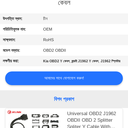
কেবল
নিয়ন্ত্রণ
উৎপত্তি স্থল:
চীন
যোগাযোগ
পরিচিতিমুলক নাম:
OEM
করুন
সাক্ষ্যদান:
RoHS
উদ্ধৃতির
মডেল নম্বার:
OBD2 OBDII
জন্য
লক্ষণীয় করা:
,
,
Kia OBD2 Y কেবল
হুন্ডাই J1962 Y কেবল
J1962 স্প্লিটার
আবেদন
আমাদের সাথে যোগাযোগ করুন!
সাইট
ম্যাপ
বিশদ প্রকাশ
Universal OBD2 J1962
PRIVACY
OBDII OBD 2 Splitter
POLICY
Spliter Y Cable With