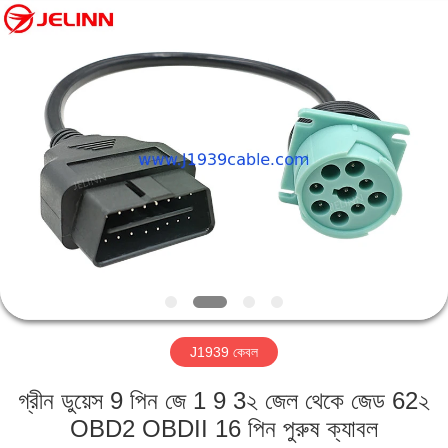
সরবরাহকারী.
Copyright
©
2018
-
2025
j1939cable.com.
বাড়ি
All
Rights
Reserved.
Developed
by
ECER
পণ্য
আমাদের
সম্পর্কে
কারখানা
J1939 কেবল
ভ্রমণ
গ্রীন ডুয়েস 9 পিন জে 1 9 3২ জেল থেকে জেড 62২
মান
OBD2 OBDII 16 পিন পুরুষ ক্যাবল