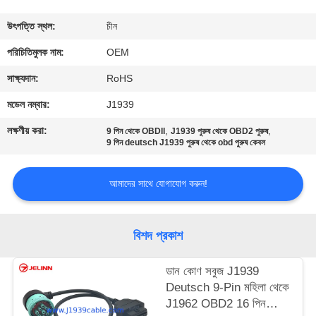
নিয়ন্ত্রণ
উৎপত্তি স্থল:
চীন
যোগাযোগ
পরিচিতিমুলক নাম:
OEM
করুন
সাক্ষ্যদান:
RoHS
মডেল নম্বার:
J1939
উদ্ধৃতির
লক্ষণীয় করা:
,
,
9 পিন থেকে OBDII
J1939 পুরুষ থেকে OBD2 পুরুষ
জন্য
9 পিন deutsch J1939 পুরুষ থেকে obd পুরুষ কেবল
আবেদন
আমাদের সাথে যোগাযোগ করুন!
বিশদ প্রকাশ
ডান কোণ সবুজ J1939
Deutsch 9-Pin মহিলা থেকে
J1962 OBD2 16 পিন