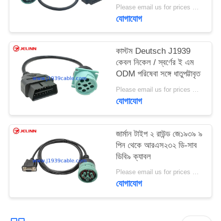
মহিলা কেবল
Please email us for prices MOQ:100 PCS
যোগাযোগ
কাস্টম Deutsch J1939
কেবল নিকেল / স্বর্ণের ই এম
ODM পরিষেবা সঙ্গে ধাতুপট্টাবৃত
Please email us for prices MOQ:100 PCS
যোগাযোগ
জার্মান টাইপ ২ রাউন্ড জে১৯৩৯ ৯
পিন থেকে আরএস২৩২ ডি-সাব
ডিবি৯ ক্যাবল
Please email us for prices MOQ:১০০ পিসি
যোগাযোগ