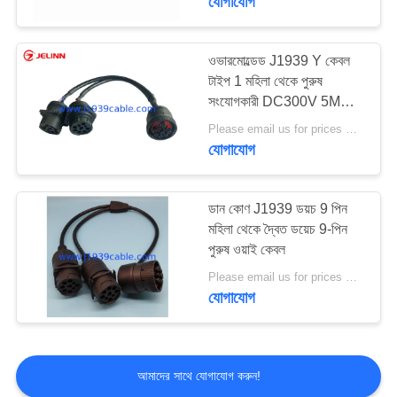
যোগাযোগ
ওভারমোল্ডেড J1939 Y কেবল
টাইপ 1 মহিলা থেকে পুরুষ
সংযোগকারী DC300V 5M
ohm/10ms
Please email us for prices MOQ:100 পিসি
যোগাযোগ
ডান কোণ J1939 ডয়চ 9 পিন
মহিলা থেকে দ্বৈত ডয়েচ 9-পিন
পুরুষ ওয়াই কেবল
Please email us for prices MOQ:100 PCS
যোগাযোগ
আমাদের সাথে যোগাযোগ করুন!