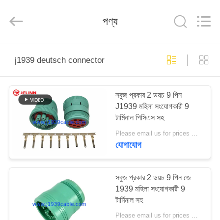
Co.,
Ltd..
All
পণ্য
Rights
Reserved.
Developed
by
ECER
বাড়ি
j1939 deutsch connector
পণ্য
সবুজ প্রকার 2 ডয়চ 9 পিন
J1939 মহিলা সংযোগকারী 9
আমাদের
টার্মিনাল পিসিএস সহ
সম্পর্কে
Please email us for prices MOQ:100 PCS
যোগাযোগ
কারখানা
ভ্রমণ
সবুজ প্রকার 2 ডয়চ 9 পিন জে
1939 মহিলা সংযোগকারী 9
টার্মিনাল সহ
মান
Please email us for prices MOQ:100 PCS