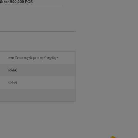
রতি মাসে 500,000 PCS
তামা, নিকেল-ধাতুপট্টাবৃত বা স্বর্ণ-ধাতুপট্টাবৃত
PA66
এবিএস