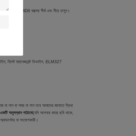
রতে OBD2 OBDII বাক্সের শীর্ষ এবং নীচে চাপুন।
ইস, ফ্লিট ম্যানেজমেন্ট ডিভাইস, ELM327
না পান বা সময় না পান তবে আমাদের জানাতে দ্বিধা
একটি অনুসন্ধান পাঠানো
(যদি আপনার কাছে ছবি থাকে,
যাডাপ্টার বা সংযোগকারী।