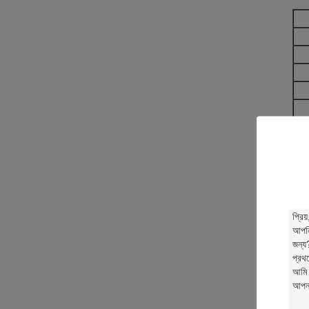
We 
we 
ইনজে