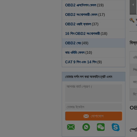
OBD2 এক্সটেনশন কেবল
(19)
OBD2 সংযোগকারী কেবল
(17)
OBD2 ওয়াই ক্যাবল
(37)
প
16 পিন OBD2 সংযোগকারী
(18)
বিস্ত
OBD2 ঘের
(49)
কার ওবিডি কেবল
(10)
ওবি
CAT 9 পিন এবং 14 পিন
(9)
পিছ
তোমার দর্শন লগ করা অনলাইন চ্যাট এখন
কাজ
বিশ
OBD
যোগাযোগ
স্প