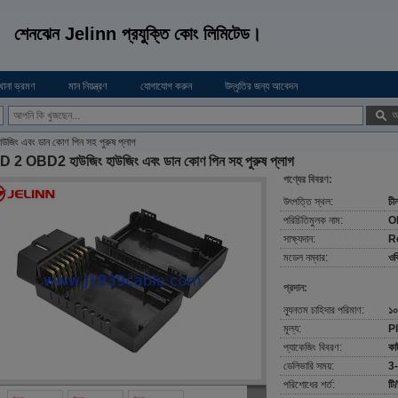
শেনঝেন Jelinn প্রযুক্তি কোং লিমিটেড।
খানা ভ্রমণ
মান নিয়ন্ত্রণ
যোগাযোগ করুন
উদ্ধৃতির জন্য আবেদন
অ
ং এবং ডান কোণ পিন সহ পুরুষ প্লাগ
 2 OBD2 হাউজিং হাউজিং এবং ডান কোণ পিন সহ পুরুষ প্লাগ
পণ্যের বিবরণ:
উৎপত্তি স্থল:
চী
পরিচিতিমুলক নাম:
O
সাক্ষ্যদান:
R
মডেল নম্বার:
ওব
প্রদান:
ন্যূনতম চাহিদার পরিমাণ:
১০
মূল্য:
P
প্যাকেজিং বিবরণ:
কার্
ডেলিভারি সময়:
3-
পরিশোধের শর্ত:
টি