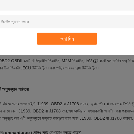
BD2 OBDII বাক্সটি স্ন্যাপ এবং প্রেস-ফিট স্টাইলের সাথে রয়েছে। একে অপরের সাথে সংযুক্ত ক
বিডি২ ওবিডিআইআই হাউজে চারটি গর্ত আছে। তাপ বিকিরণের জন্য।
জমা দিন
়োগ
BD2 OBDII বক্সটি টেলিম্যাটিক ডিভাইস, M2M ডিভাইস, IoV (ইন্টারনেট অব ভেহিকলস) ডিভা
াগনস্টিক ডিভাইস,ECU টিউনিং টুলস এবং গাড়ির পারফরম্যান্স টিউনিং টুলস.
 অনুসন্ধান পাঠানো
 যদি আমাদের ওয়েবসাইটে J1939, OBD2 বা J1708 তারের, অ্যাডাপ্টার বা সংযোগকারীগুলি খুঁজে 
ন না যে কোন J1939, OBD2 বা J1708 তার,অ্যাডাপ্টার বা সংযোগকারী আপনি দ্বারা প্রয়োজন
ে অনুগ্রহ করে এটি অনুসন্ধানে সংযুক্ত করুন)
আপনার জন্য J1939, OBD2 বা J1708 ক্যাবল, অ্
ইপঃ orchard.guo (কোনও সময় যোগাযোগ করতে পারেন)