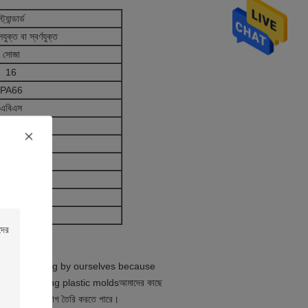
্ট্যান্ডার্ড
যুক্ত বা স্বর্ণযুক্ত
সোজা
16
PA66
এবিএস
চিত্রকলা
*45*26 মিমি
োচ্চ ৩ ওহম।
 ওহম মিনিট।
ি ~ +১০০°সি
১ বছর
DII male plug by ourselves because
ff for making plastic moldsআমাদের কাছে
িআইআই পুরুষ প্লাগ তৈরি করতে পারে।