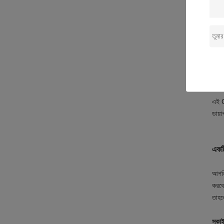
এই O
এই ও
প্রয
এই O
ডায়
একটি
আপনি
করবে
তাহল
স্কা