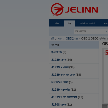
বাড়ি
পণ্য
আমাদের সম্পর্কে
কার
বাড়ি
পণ্য
OBD2 ঘের
OBD 2 OBD2 হাউজিং হাউজি
OBD
সব পণ্য
ইএলডি তার
(8)
J1939 কেবল
(34)
J1939 Y কেবল
(38)
J1939 ক্যান বাস কেবল
(18)
RP1226 কেবল
(5)
J1939 অ্যাডাপ্টার
(11)
J1939 9 পিন সংযোগকারী
(13)
J1708 কেবল
(21)