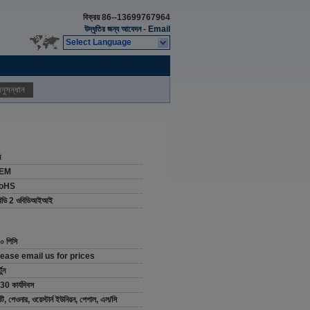
বিক্রয়
86--13699767964
উদ্ধৃতির জন্য আবেদন
-
Email
Select Language
নুসন্ধান
ন
EM
oHS
িডি 2 ওবিডিআইআই
০ পিসি
lease email us for prices
টুন
30 কার্যদিবস
/টি, পেওনার, ওয়েস্টার্ন ইউনিয়ন, পেপাল, এল/সি