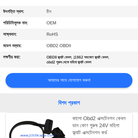
নিয়ন্ত্রণ
উৎপত্তি স্থল:
চীন
যোগাযোগ
পরিচিতিমুলক নাম:
OEM
করুন
সাক্ষ্যদান:
RoHS
মডেল নম্বার:
OBD2 OBDII
উদ্ধৃতির
লক্ষণীয় করা:
,
,
OBDII ফ্ল্যাট কেবল
j1962 সমকোণ ফ্ল্যাট কেবল
জন্য
obd2 পুরুষ থেকে মহিলা ফ্ল্যাট কেবল
আবেদন
আমাদের সাথে যোগাযোগ করুন!
বিশদ প্রকাশ
কালো Obd2 এক্সটেনশন কেবল
ডান কোণ পুরুষ 24V মহিলা
ফ্ল্যাট এক্সটেনশন কর্ড