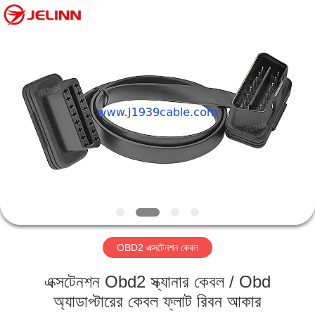
সরবরাহকারী.
Copyright
©
2018
-
2025
j1939cable.com.
বাড়ি
All
Rights
Reserved.
Developed
by
ECER
পণ্য
আমাদের
সম্পর্কে
কারখানা
OBD2 এক্সটেনশন কেবল
ভ্রমণ
এক্সটেনশন Obd2 স্ক্যানার কেবল / Obd
মান
অ্যাডাপ্টারের কেবল ফ্লাট রিবন আকার