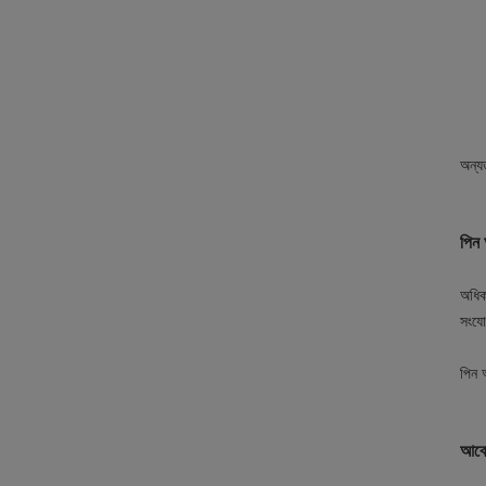
অন্
পিন 
অধিক
সংযো
পিন 
আবে