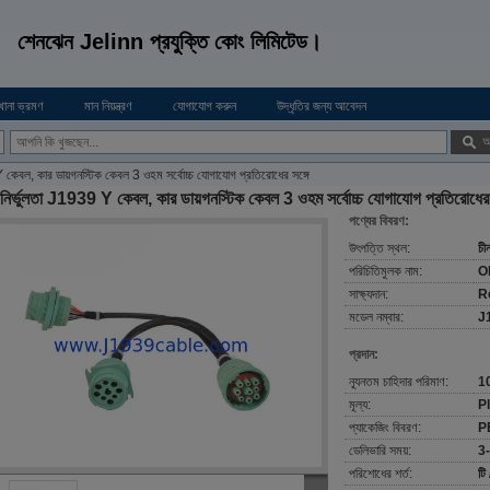
শেনঝেন Jelinn প্রযুক্তি কোং লিমিটেড।
খানা ভ্রমণ
মান নিয়ন্ত্রণ
যোগাযোগ করুন
উদ্ধৃতির জন্য আবেদন
অ
Y কেবল, কার ডায়গনস্টিক কেবল 3 ওহম সর্বোচ্চ যোগাযোগ প্রতিরোধের সঙ্গে
 নির্ভুলতা J1939 Y কেবল, কার ডায়গনস্টিক কেবল 3 ওহম সর্বোচ্চ যোগাযোগ প্রতিরোধের 
পণ্যের বিবরণ:
উৎপত্তি স্থল:
চী
পরিচিতিমুলক নাম:
O
সাক্ষ্যদান:
R
মডেল নম্বার:
J
প্রদান:
ন্যূনতম চাহিদার পরিমাণ:
1
মূল্য:
P
প্যাকেজিং বিবরণ:
PE
ডেলিভারি সময়:
3-
পরিশোধের শর্ত:
টি 