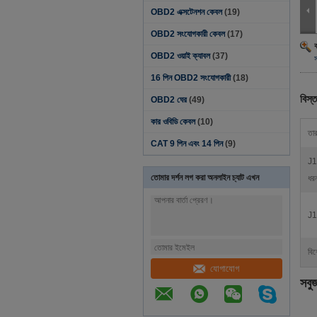
OBD2 এক্সটেনশন কেবল
(19)
OBD2 সংযোগকারী কেবল
(17)
OBD2 ওয়াই ক্যাবল
(37)
স
16 পিন OBD2 সংযোগকারী
(18)
বিস্ত
OBD2 ঘের
(49)
কার ওবিডি কেবল
(10)
তার
CAT 9 পিন এবং 14 পিন
(9)
J1
তোমার দর্শন লগ করা অনলাইন চ্যাট এখন
ধর
J1
বিশ
যোগাযোগ
সবু