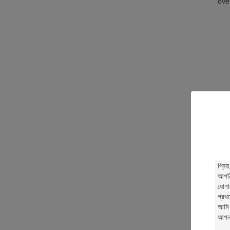
ove
ove
দ্য
ড
সংযো