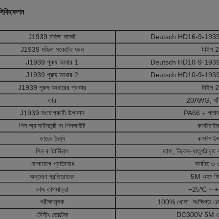
েসিফিকেশন
J1939 মহিলা সকেট
Deutsch HD16-9-1939S
J1939 মহিলা সকেটের ধরন
টাইপ 2
J1939 পুরুষ আধার 1
Deutsch HD10-9-1939P
J1939 পুরুষ আধার 2
Deutsch HD10-9-1939P
J1939 পুরুষ আধারের প্রকার
টাইপ 2
তার
20AWG, খাঁট
J1939 সংযোগকারী উপাদান
PA66 + গ্লাস
পিন অ্যাসাইনমেন্ট বা পিনআউট
কাস্টমাই
তারের দৈর্ঘ্য
কাস্টমাই
পিন বা টার্মিনাল
তামা, নিকেল-ধাতুপট্টাবৃত বা
যোগাযোগ প্রতিরোধ
সর্বোচ্চ ৩
অন্তরণ প্রতিরোধের
5M ওহম মি
কাজ তাপমাত্রা
−25℃ ~ 
পরীক্ষামূলক
100% খোলা, সংক্ষিপ্ত এবং 
টেস্টিং ভোল্টেজ
DC300V 5M ও