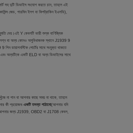
োর্ট সহ দুটি ডিভাইস সংযোগ করতে চান, তাহলে এই
িন্স জেড, গারমিন ইলগ বা কিপট্রাকিন ইএলডি),
তি দেয়।এই Y কেবলটি ভারী শুল্ক বাণিজ্যিক
র সংলগ্ন বা অন্য কোনও অসুবিধাজনক স্থানে J1939 9
 9 পিন ডায়াগনস্টিক পোর্টের সাথে সংযুক্ত থাকতে
 এবং অন্যটিকে একটি ELD বা অন্য ডিভাইসের সাথে
জে না পান বা আপনার কাছে সময় না থাকে, তাহলে
নার কী প্রয়োজন৷
একটি তদন্ত পাঠানো
(আপনার যদি
আপনার জন্য J1939, OBD2 বা J1708 কেবল,