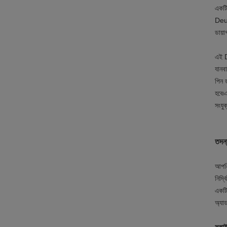
একটি
Deut
ডায়
এই D
যানব
পিন 
হবে৷
সংযু
তদন্
আপনি
নির্
একটি
অ্যা