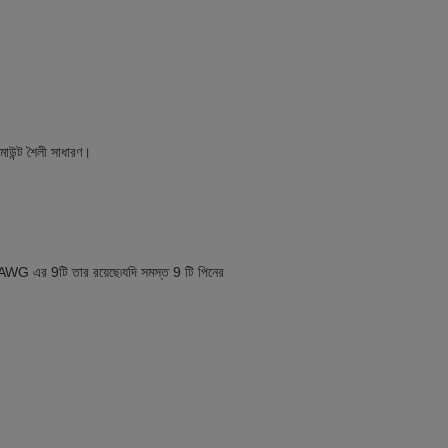
ট মাউন্ট শৈলী সাধারণ।
AWG এর 9টি তার রয়েছে৷যদি সমস্ত 9 টি পিনের