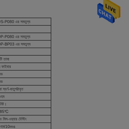
-P080 এর সমতুল্য
-P080 এর সমতুল্য
-BP03 এর সমতুল্য
ি তামা
 ফাইবার
জড
জড
 স্বর্ণ-ধাতুপট্টাবৃত
 ওহম
নিট।
+85℃
মিস-ওয়্যার টেস্টিং
হম/10ms