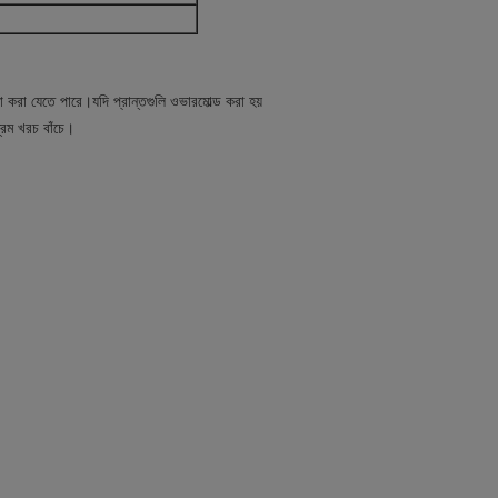
া যেতে পারে।যদি প্রান্তগুলি ওভারমোল্ড করা হয়
রম খরচ বাঁচে।