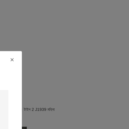
ে ছোট ব্যাসযুক্ত। টাইপ 2 J1939 মহিলা