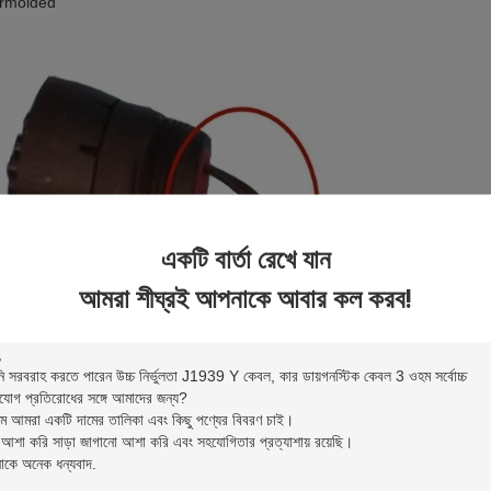
rmolded
একটি বার্তা রেখে যান
আমরা শীঘ্রই আপনাকে আবার কল করব!
rmolded না
য়েচ 9 পিন
এই তারের মহিলা সংযোগকারী হল টাইপ 2, তাই এর পিন এফ পিন সি এবং পিন জে হিসাব
গকারীগুলিকে টাইপ 1 বা টাইপ 2 J1939 পুরুষ রিসেপটেলে ঢোকানো যেতে পারে।