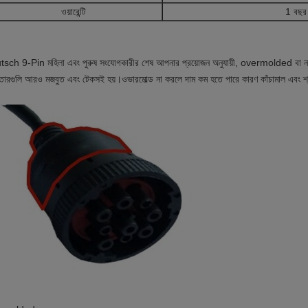
ওয়ারেন্টি
1 বছর
sch 9-Pin মহিলা এবং পুরুষ সংযোগকারীর শেষ আপনার প্রয়োজন অনুযায়ী, overmolded বা না কর
তারগুলি আরও মজবুত এবং টেকসই হয়।ওভারমোল্ড না করলে দাম কম হতে পারে কারণ কাঁচামাল এবং শ্