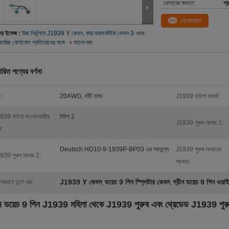
যোগানের ক্ষমতা:
প্
যোগাযোগ
বড় ইমেজ :
উচ্চ নির্ভুলতা J1939 Y কেবল, কার ডায়গনস্টিক কেবল 3 ওহম
র্বোচ্চ যোগাযোগ প্রতিরোধের সঙ্গে
ভালো দাম
ারিত পণ্যের বর্ণনা
:
20AWG, খাঁটি তামা
J1939 মহিলা সকেট:
939 মহিলা সংযোগকারীর
টাইপ 2
J1939 পুরুষ আধার 1:
ন:
Deutsch HD10-9-1939P-BP03 এর সমতুল্য
J1939 পুরুষ আধারের
939 পুরুষ আধার 2:
প্রকার:
J1939 Y কেবল
ডয়েচ 9 পিন স্প্লিটার কেবল
গ্রীন ডয়েচ 9 পিন ওয়া
েষভাবে তুলে ধরা:
,
,
জ ডয়েচ 9 পিন J1939 মহিলা থেকে J1939 পুরুষ এবং থ্রেডেড J1939 পুরুষ