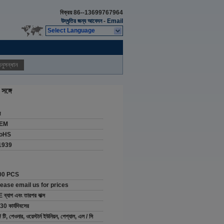
বিক্রয়
86--13699767964
উদ্ধৃতির জন্য আবেদন
-
Email
Select Language
নুসন্ধান
সঙ্গে
ন
EM
oHS
1939
00 PCS
lease email us for prices
 ব্যাগ এবং তারপর বাক্স
30 কার্যদিবসের
/ টি, পেওনার, ওয়েস্টার্ন ইউনিয়ন, পেপ্যাল, এল / সি